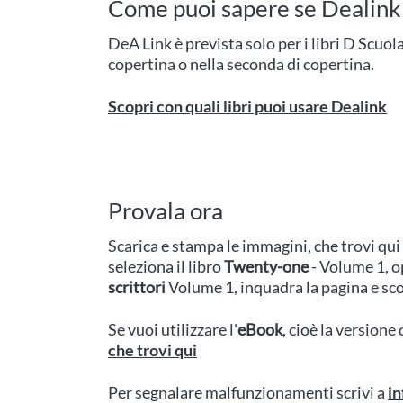
Come puoi sapere se Dealink f
DeA Link è prevista solo per i libri D Scuol
copertina o nella seconda di copertina.
Scopri con quali libri puoi usare Dealink
Provala ora
Scarica e stampa le immagini, che trovi qui 
seleziona il libro
Twenty-one
- Volume 1, 
scrittori
Volume 1, inquadra la pagina e scop
Se vuoi utilizzare l'
eBook
, cioè la versione 
che trovi qui
Per segnalare malfunzionamenti scrivi a
in