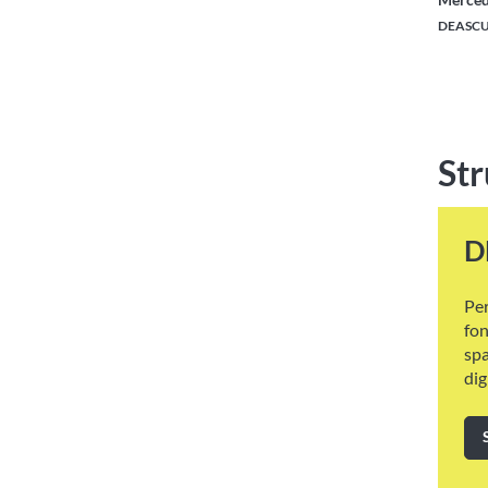
DEASC
Str
D
Per
fo
spa
dig