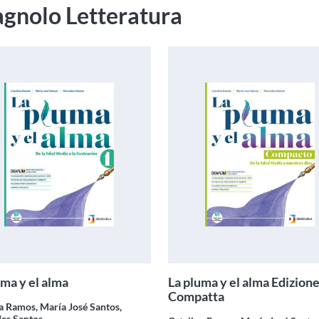
gnolo Letteratura
uma y el alma
La pluma y el alma Edizion
Compatta
a Ramos, María José Santos,
es Santos