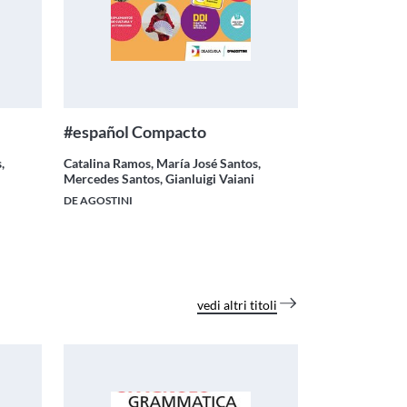
#español Compacto
,
Catalina Ramos, María José Santos,
Mercedes Santos, Gianluigi Vaiani
DE AGOSTINI
vedi altri titoli