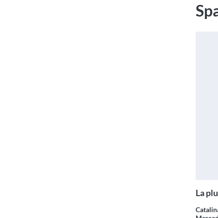
Spa
La pl
Catalin
Merced