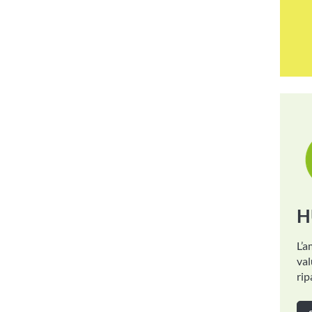
H
L’a
val
rip