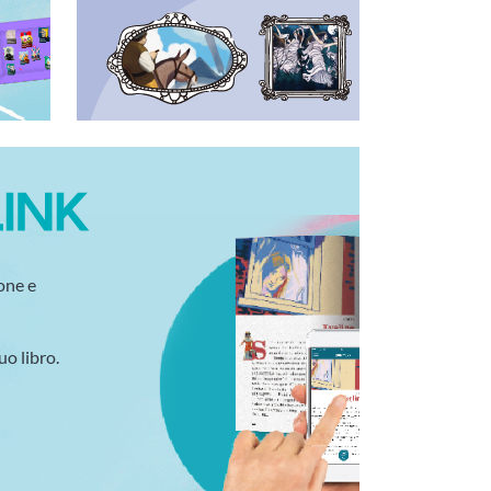
one e
uo libro.