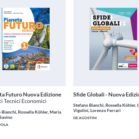
ta Futuro Nuova Edizione
Sfide Globali - Nuova Ediz
ti Tecnici Economici
Stefano Bianchi, Rossella Köhler, 
Vigolini, Lorenzo Ferrari
 Bianchi, Rossella Köhler, Maria
 Savino
DE AGOSTINI
UOLA