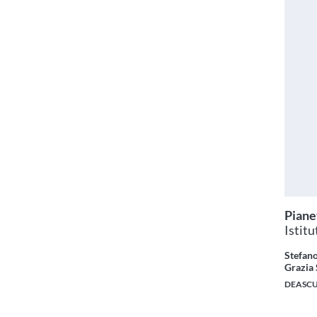
Piane
Istitu
Stefano
Grazia
DEASC