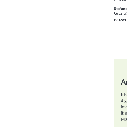
Stefano
Grazia
DEASC
A
È l
dig
imm
iti
Map