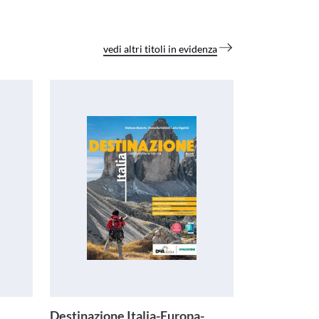
vedi altri titoli in evidenza
Destinazione Italia-Europa-