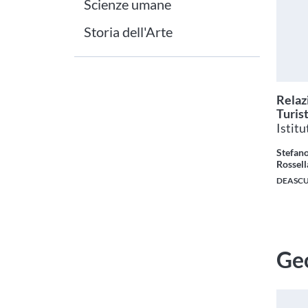
Scienze umane
Storia dell'Arte
Relaz
Turis
Istitu
Stefano
Rossell
DEASC
Ge