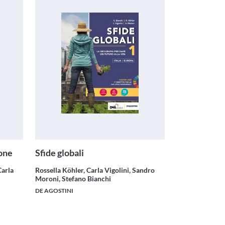
ione
Sfide globali
Carla
Rossella Köhler, Carla Vigolini, Sandro
Moroni, Stefano Bianchi
DE AGOSTINI