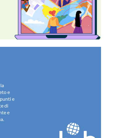
la
eto e
spunti e
te di
nte e
ia.