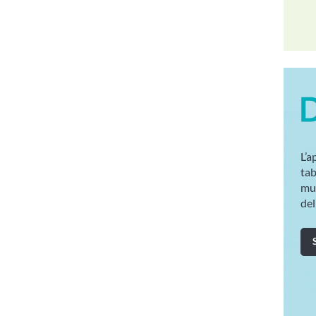
L’a
tab
mul
del