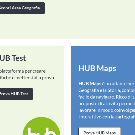
Scopri Area Geografia
UB Test
HUB Maps
piattaforma per creare
ifiche e mettersi alla prova.
HUB Maps
è un atlante per 
Geografia e la Storia, compl
Prova HUB Test
facile da navigare. Ricco di 
proposte di attività permet
lavorare in modo coinvolge
interattivo con la cartograf
Prova HUB Maps