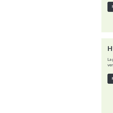
H
La 
ver