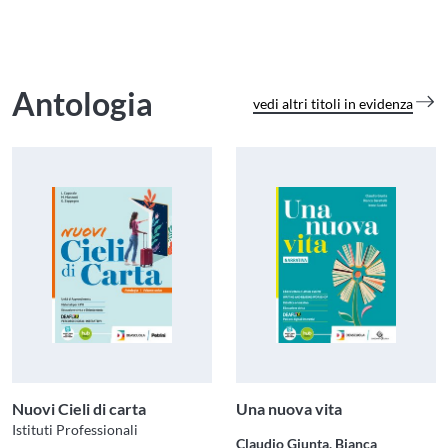
Antologia
vedi altri titoli in evidenza
Nuovi Cieli di carta
Una nuova vita
Istituti Professionali
Claudio Giunta, Bianca